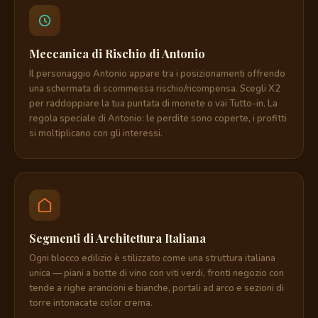
Meccanica di Rischio di Antonio
Il personaggio Antonio appare tra i posizionamenti offrendo
una schermata di scommessa rischio/ricompensa. Scegli X2
per raddoppiare la tua puntata di monete o vai Tutto-in. La
regola speciale di Antonio: le perdite sono coperte, i profitti
si moltiplicano con gli interessi.
Segmenti di Architettura Italiana
Ogni blocco edilizio è stilizzato come una struttura italiana
unica — piani a botte di vino con viti verdi, fronti negozio con
tende a righe arancioni e bianche, portali ad arco e sezioni di
torre intonacate color crema.