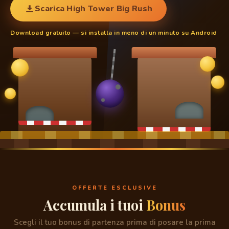
Scarica High Tower Big Rush
Download gratuito — si installa in meno di un minuto su Android
OFFERTE ESCLUSIVE
Accumula i tuoi
Bonus
Scegli il tuo bonus di partenza prima di posare la prima