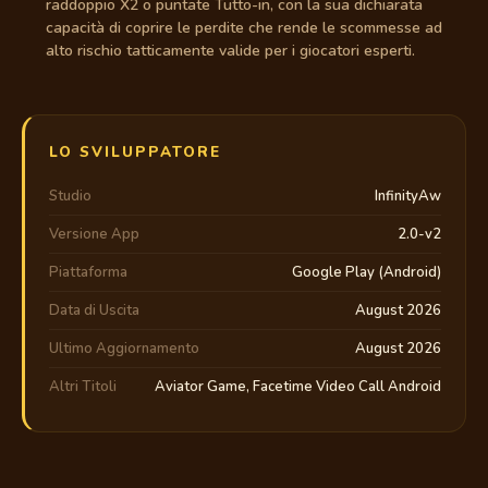
raddoppio X2 o puntate Tutto-in, con la sua dichiarata
capacità di coprire le perdite che rende le scommesse ad
alto rischio tatticamente valide per i giocatori esperti.
LO SVILUPPATORE
Studio
InfinityAw
Versione App
2.0-v2
Piattaforma
Google Play (Android)
Data di Uscita
August 2026
Ultimo Aggiornamento
August 2026
Altri Titoli
Aviator Game, Facetime Video Call Android