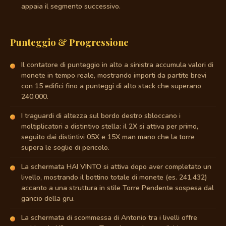
appaia il segmento successivo.
Punteggio & Progressione
Il contatore di punteggio in alto a sinistra accumula valori di
monete in tempo reale, mostrando importi da partite brevi
con 15 edifici fino a punteggi di alto stack che superano
240.000.
I traguardi di altezza sul bordo destro sbloccano i
moltiplicatori a distintivo stella: il 2X si attiva per primo,
seguito dai distintivi 05X e 15X man mano che la torre
supera le soglie di pericolo.
La schermata HAI VINTO si attiva dopo aver completato un
livello, mostrando il bottino totale di monete (es. 241.432)
accanto a una struttura in stile Torre Pendente sospesa dal
gancio della gru.
La schermata di scommessa di Antonio tra i livelli offre