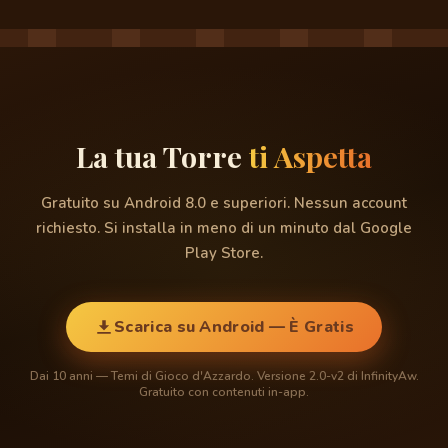
La tua Torre
ti Aspetta
Gratuito su Android 8.0 e superiori. Nessun account
richiesto. Si installa in meno di un minuto dal Google
Play Store.
Scarica su Android — È Gratis
Dai 10 anni — Temi di Gioco d'Azzardo. Versione 2.0-v2 di InfinityAw.
Gratuito con contenuti in-app.